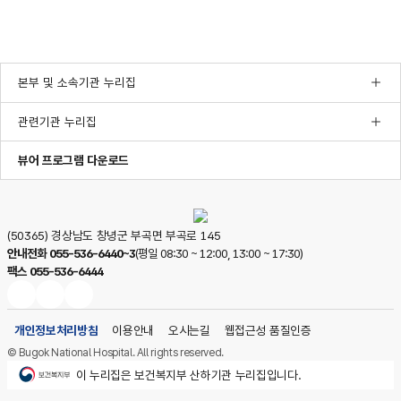
본부 및 소속기관 누리집
관련기관 누리집
한글뷰어프로그램다운로드
pdf뷰어프로그램다운로드
ppt뷰어프로그램다운로드
뷰어 프로그램 다운로드
(50365) 경상남도 창녕군 부곡면 부곡로 145
안내전화
055-536-6440~3
(평일 08:30 ~ 12:00, 13:00 ~ 17:30)
팩스
055-536-6444
국립부곡병원
국립부곡병원
국립부곡병원
인스타그램
유튜브
블로그
개인정보처리방침
이용안내
오시는길
웹접근성 품질인증
© Bugok National Hospital. All rights reserved.
이 누리집은 보건복지부 산하기관 누리집입니다.