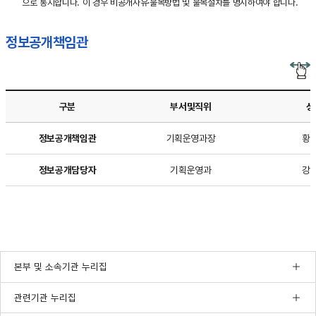
으로 통지합니다. 이 경우 비공개사유·불복방법 및 불복절차를 명시하여야 합니다.
정보공개책임관
구분
부서및직위
성
정보공개책임관과
정보공개책임관
기획운영과장
황
정보공개담당자의
부서및직위,
정보공개담당자
기획운영과
강
성명,
연락처에
대한
내용이
보여집니다.
본부 및 소속기관 누리집
관련기관 누리집