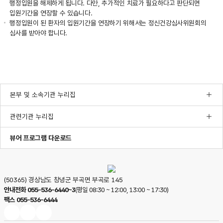
행정입원을 해제하게 됩니다. 다만, 추가적인 치료가 필요하다고 판단되면
진단의뢰
입원기간을 연장할 수 있습니다.
step
행정입원이 된 환자의 입원기간을 연장하기 위해서는 정신건강심사위원회의
03
심사를 받아야 합니다.
:
전문의
면담
입원
의뢰
(입원필요시)
본부 및 소속기관 누리집
step
04
:
관련기관 누리집
행정입원
step
한글뷰어프로그램다운로드
pdf뷰어프로그램다운로드
ppt뷰어프로그램다운로드
뷰어 프로그램 다운로드
05
:
2주
이내에
(50365) 경상남도 창녕군 부곡면 부곡로 145
다른기관
안내전화
055-536-6440~3
(평일 08:30 ~ 12:00, 13:00 ~ 17:30)
소속의
팩스
055-536-6444
정신건강의학과
국립부곡병원
국립부곡병원
국립부곡병원
전문의
인스타그램
유튜브
블로그